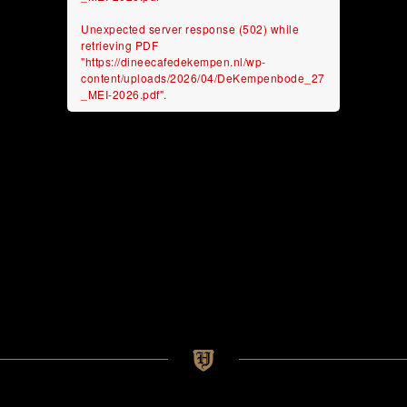
Unexpected server response (502) while
retrieving PDF
"https://dineecafedekempen.nl/wp-
content/uploads/2026/04/DeKempenbode_27
_MEI-2026.pdf".