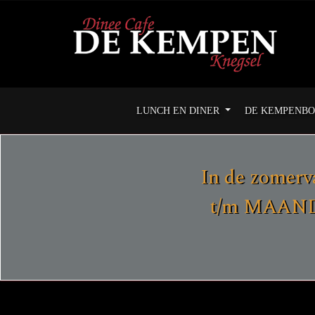
LUNCH EN DINER
DE KEMPENB
In de zomerv
t/m MAANDA