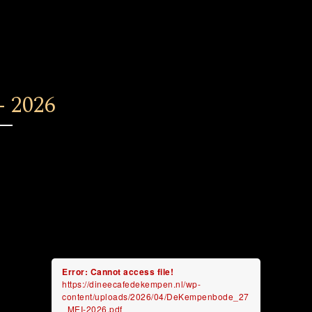
- 2026
Error: Cannot access file!
https://dineecafedekempen.nl/wp-
content/uploads/2026/04/DeKempenbode_27
_MEI-2026.pdf