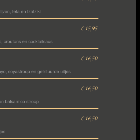
jven, feta en tzatziki
€ 15,95
s, croutons en cocktailsaus
€ 16,50
yo, soyastroop en gefrituurde uitjes
€ 16,50
 en balsamico stroop
€ 16,50
jes