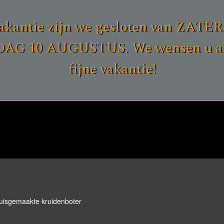
akantie zijn we gesloten van ZAT
G 10 AUGUSTUS. We wensen u all
fijne vakantie!
uisgemaakte kruidenboter