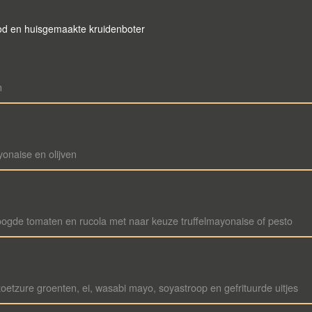
d en huisgemaakte kruidenboter
n
yonaise en olijven
ogde tomaten en rucola met naar keuze truffelmayonaise of pesto
tzure groenten, ei, wasabi mayo, soyastroop en gefrituurde uitjes