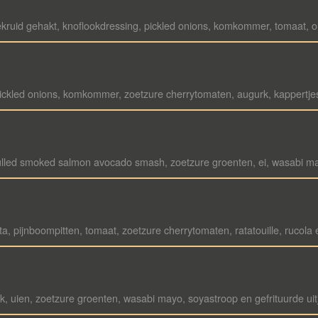
 gekruid gehakt, knoflookdressing, pickled onions, komkommer, tomaat, oli
ei, pickled onions, komkommer, zoetzure cherrytomaten, augurk, kappertje
, pulled smoked salmon avocado smash, zoetzure groenten, ei, wasabi ma
ata, pijnboompitten, tomaat, zoetzure cherrytomaten, ratatouille, rucola
spek, uien, zoetzure groenten, wasabi mayo, soyastroop en gefrituurde uit