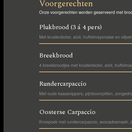
Voorgerechten
Onze voorgerechten worden geserveerd met broo
Plukbrood (3 á 4 pers)
Met kruidenboter, aïoli, truffelmayonaise en olijve
Breekbrood
4 breekbroodjes met kruidenboter, aïoli, truffelma
Rundercarpaccio
Met oude kaassnippers, pijnboompitten, zongedro
Oosterse Carpaccio
Kroepoek met rundercarpaccio, avocadosmash, zoe