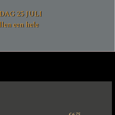
ERDAG 25 JULI
en een hele
€ 6,75