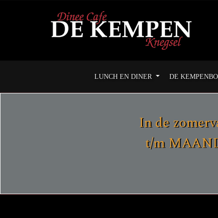
LUNCH EN DINER
DE KEMPENB
In de zomerv
t/m MAANDA