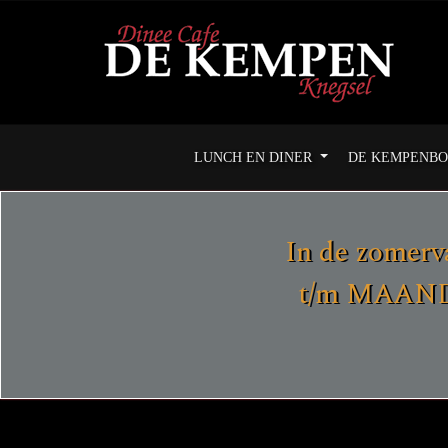
LUNCH EN DINER
DE KEMPENB
In de zomerv
t/m MAANDA